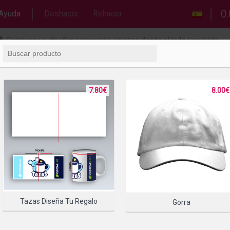
0.
Ayuda
Deshacer
Rehacer
Comience a diseñar agregando objetos desde el lado izquierdo
7.80€
8.00€
Tazas Diseña Tu Regalo
Gorra