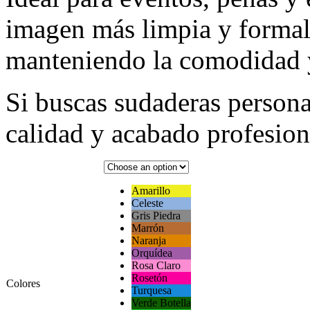
imagen más limpia y formal
manteniendo la comodidad y
Si buscas sudaderas person
calidad y acabado profesiona
Amarillo
Celeste
Gris Piedra
Marrón
Naranja
Orquídea
Rosa Claro
Rosetón
Colores
Turquesa
Verde Botella