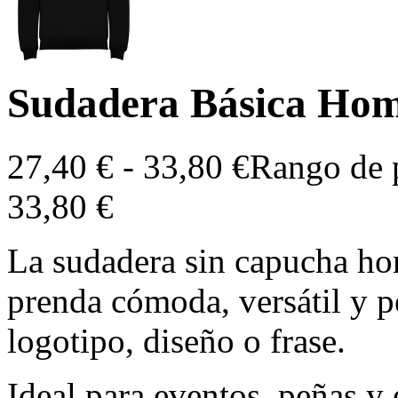
Sudadera Básica Ho
27,40
€
-
33,80
€
Rango de p
33,80 €
La sudadera sin capucha ho
prenda cómoda, versátil y pe
logotipo, diseño o frase.
Ideal para eventos, peñas y