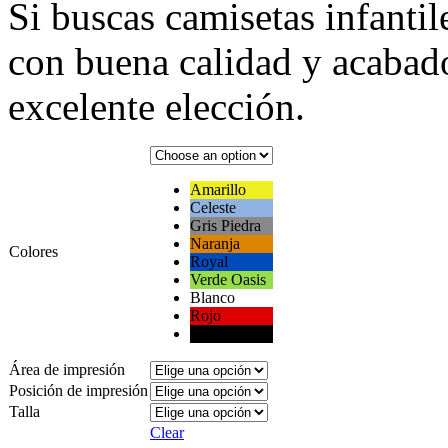
Si buscas camisetas infanti
con buena calidad y acabado
excelente elección.
Amarillo
Celeste
Gris Piedra
Naranja
Colores
Royal
Verde Oasis
Blanco
Rojo
Negro
Área de impresión
Posición de impresión
Talla
Clear