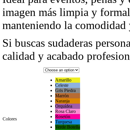
imagen más limpia y formal
manteniendo la comodidad y
Si buscas sudaderas person
calidad y acabado profesiona
Amarillo
Celeste
Gris Piedra
Marrón
Naranja
Orquídea
Rosa Claro
Rosetón
Colores
Turquesa
Verde Botella