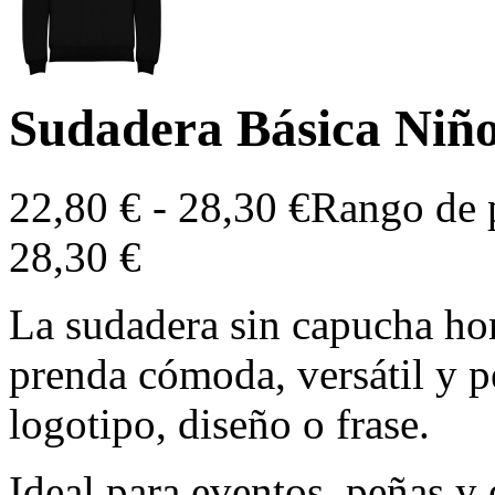
Sudadera Básica Niñ
22,80
€
-
28,30
€
Rango de p
28,30 €
La sudadera sin capucha ho
prenda cómoda, versátil y pe
logotipo, diseño o frase.
Ideal para eventos, peñas y