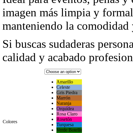
imagen más limpia y formal
manteniendo la comodidad y
Si buscas sudaderas person
calidad y acabado profesiona
Amarillo
Celeste
Gris Piedra
Marrón
Naranja
Orquídea
Rosa Claro
Rosetón
Colores
Turquesa
Verde Botella