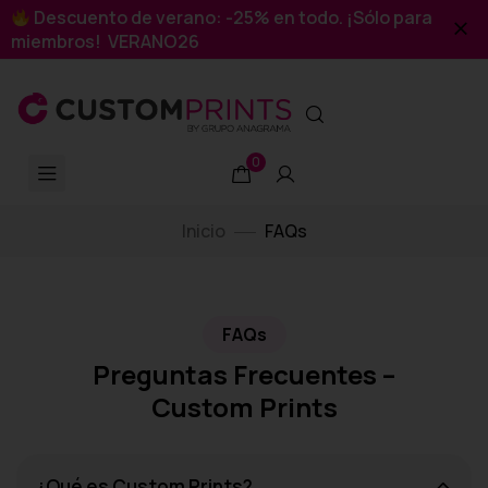
Descuento de verano: -25% en todo. ¡Sólo para
miembros! VERANO26
0
Inicio
FAQs
FAQs
Preguntas Frecuentes –
Custom Prints
¿Qué es Custom Prints?