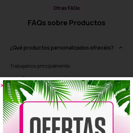
Otras FAQs
FAQs sobre Productos
¿Qué productos personalizados ofrecéis?
Trabajamos principalmente:
Camisetas personalizadas
Sudaderas
Lonas personalizadas
Roll ups
Photocalls
Pegatinas personalizadas
Carteles y cartelería