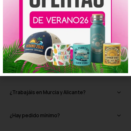
Vinilos
Todos adaptados a celebraciones, eventos y
necesidades visuales.
¿Hacéis impresión en gran formato?
¿Puedo hacer un pedido urgente?
¿Trabajáis en Murcia y Alicante?
¿Hay pedido mínimo?