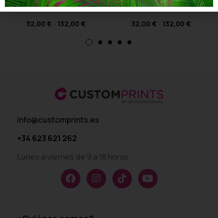
Diseño 2
Diseño 2
32,00
€
-
132,00
€
32,00
€
-
132,00
€
info@customprints.es
+34 623 621 262
Lunes a viernes de 9 a 18 horas