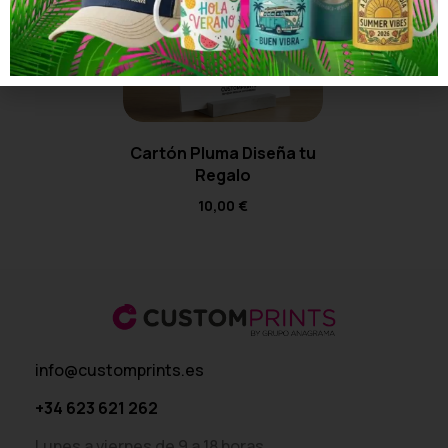
Cartón Pluma Diseña tu
Regalo
10,00
€
info@customprints.es
+34 623 621 262
Lunes a viernes de 9 a 18 horas