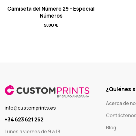
Camiseta del Número 29 – Especial
Números
9,80
€
¿Quiénes 
Acerca de no
info@customprints.es
Contácteno
+34 623 621 262
Blog
Lunes a viernes de 9 a 18