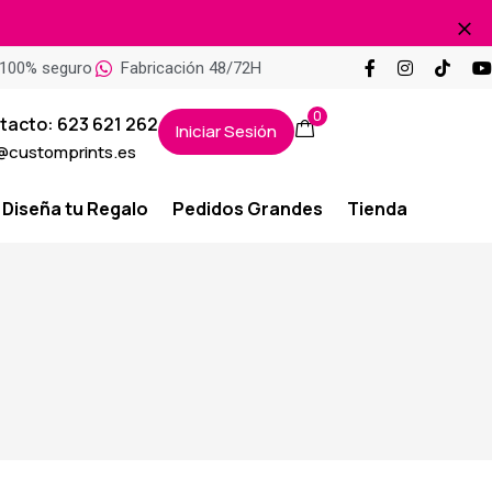
100% seguro
Fabricación 48/72H
0
tacto: 623 621 262
Iniciar Sesión
@customprints.es
Diseña tu Regalo
Pedidos Grandes
Tienda