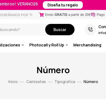
miembros! VERANO26
Diseña tu regalo
Envío
GRATIS
a partir de 20€
Pago 
DISEÑAMOS POR TI
Con
Buscar
info
lizaciones
Photocall y Roll Up
Merchandising
Número
Inicio
Camisetas
Tipografica
Número