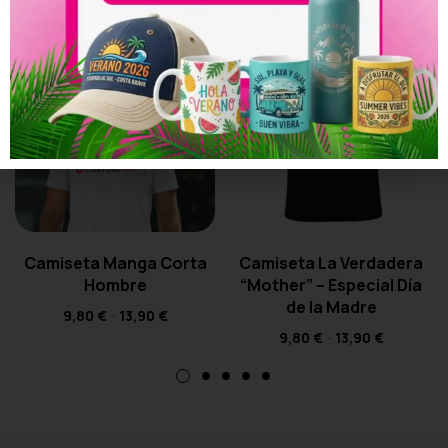
Camiseta Manga Corta
Camiseta La Verdadera
Hombre
“Mother” – Especial Día
de la Madre
9,80
€
-
13,90
€
9,80
€
-
13,90
€