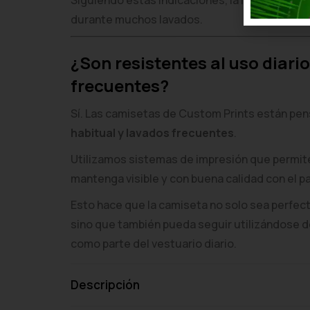
Siguiendo estas indicaciones, la impresión m
durante muchos lavados.
¿Son resistentes al uso diario
frecuentes?
Sí. Las camisetas de Custom Prints están pe
habitual y lavados frecuentes
.
Utilizamos sistemas de impresión que permit
mantenga visible y con buena calidad con el p
Esto hace que la camiseta no solo sea perfecta
sino que también pueda seguir utilizándose
como parte del vestuario diario.
Descripción