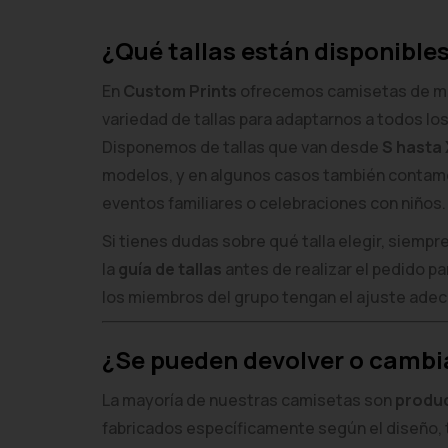
¿Qué tallas están disponible
En
Custom Prints
ofrecemos camisetas de ma
variedad de tallas para adaptarnos a todos lo
Disponemos de tallas que van desde
S hasta
modelos, y en algunos casos también conta
eventos familiares o celebraciones con niños.
Si tienes dudas sobre qué talla elegir, siem
la
guía de tallas
antes de realizar el pedido p
los miembros del grupo tengan el ajuste ade
¿Se pueden devolver o cambi
La mayoría de nuestras camisetas son
produ
fabricados específicamente según el diseño, 