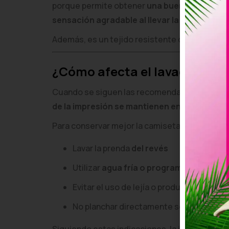
porque permite obtener
una buena calidad d
sensación agradable al llevar la camiseta
.
Además, es un tejido resistente que mantiene
¿Cómo afecta el lavado a los
Cuando se siguen las recomendaciones básic
de la impresión se mantienen en buen esta
Para conservar mejor la camiseta personali
Lavar la prenda
del revés
Utilizar
agua fría o programas suaves
Evitar el uso de lejía o productos agresi
No planchar directamente sobre el dise