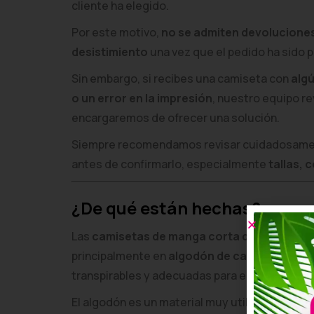
cliente ha elegido.
Por este motivo,
no se admiten devolucione
desistimiento
una vez que el pedido ha sido 
Sin embargo, si recibes una camiseta con
algú
o un error en la impresión
, nuestro equipo re
encargaremos de ofrecer una solución.
Siempre recomendamos revisar cuidadosament
antes de confirmarlo, especialmente
tallas, 
¿De qué están hechas?
Las
camisetas de manga corta de Custom Pr
principalmente en
algodón de calidad
, lo qu
transpirables y adecuadas para el uso diario o
El algodón es un material muy utilizado en p