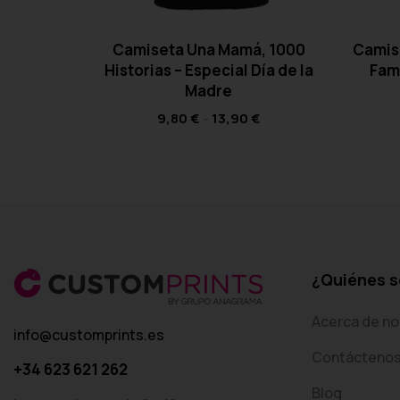
Camiseta Una Mamá, 1000
Camis
Historias – Especial Día de la
Fami
Madre
9,80
€
-
13,90
€
¿Quiénes 
Acerca de no
info@customprints.es
Contácteno
+34 623 621 262
Blog