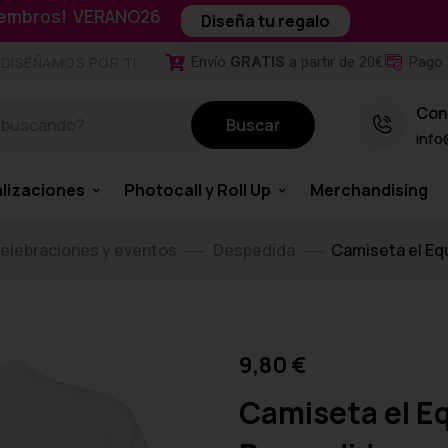
miembros! VERANO26
Diseña tu regalo
Envío
GRATIS
a partir de 20€
Pago 
DISEÑAMOS POR TI
Con
Buscar
info
lizaciones
Photocall y Roll Up
Merchandising
elebraciones y eventos
Despedida
Camiseta el Eq
9,80
€
Camiseta el Eq