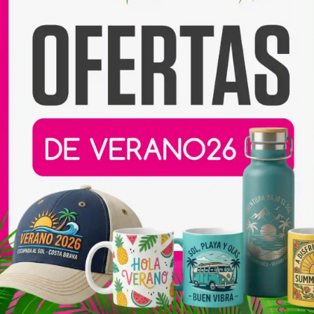
e impresión y una
 bien su forma con el uso.
 colores?
as de cuidado,
los colores
do durante mucho tiempo
.
zada recomendamos:
vos
ño