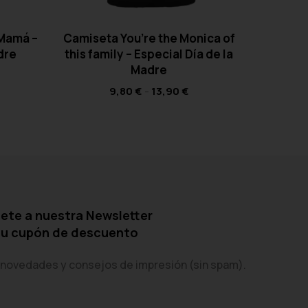
 Mamá –
Camiseta You’re the Monica of
Ca
dre
this family – Especial Día de la
Tempora
Madre
9,80
€
-
13,90
€
ete a nuestra Newsletter
tu cupón de descuento
 novedades y consejos de impresión (sin spam).