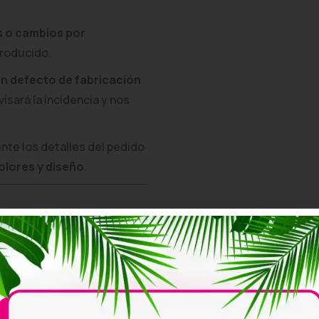
s o cambios por
producido.
n defecto de fabricación
visará la incidencia y nos
e los detalles del pedido
colores y diseño
.
ints
están fabricadas
e las hace cómodas,
 para eventos.
rendas personalizadas