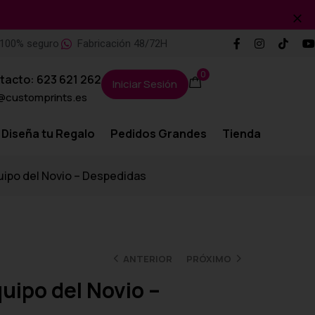
100% seguro
Fabricación 48/72H
0
tacto: 623 621 262
Iniciar Sesión
@customprints.es
Diseña tu Regalo
Pedidos Grandes
Tienda
uipo del Novio – Despedidas
ANTERIOR
PRÓXIMO
uipo del Novio –