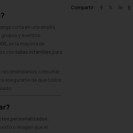
Compartir:
s?
nga corta en una amplia
s grupos y eventos.
 XXL
en la mayoría de
mos con
tallas infantiles
para
pre recomendamos consultar
ara asegurarte de que todos
cuado.
ar?
ctos personalizados
,
texto o imagen que el