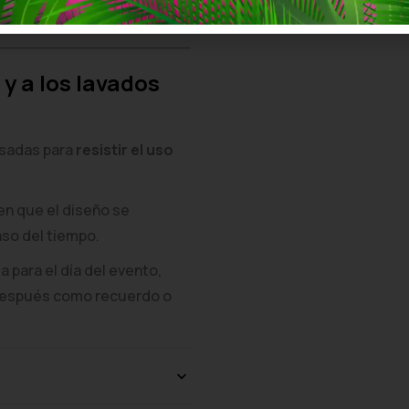
antendrá su aspecto original
 y a los lavados
nsadas para
resistir el uso
en que el diseño se
aso del tiempo.
 para el día del evento,
 después como recuerdo o