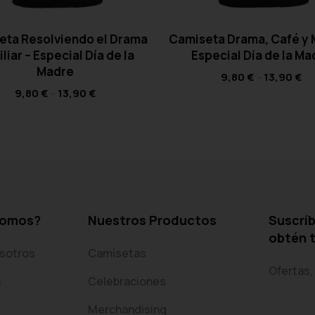
eta Resolviendo el Drama
Camiseta Drama, Café y
liar – Especial Día de la
Especial Día de la Ma
Madre
9,80
€
-
13,90
€
9,80
€
-
13,90
€
somos?
Nuestros Productos
Suscríb
obtén 
sotros
Camisetas
Ofertas,
s
Celebraciones
Merchandising