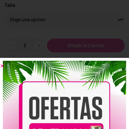
Talla
-
+
Añadir Al Carrito
Añadir a la lista de deseos
Personalizar
Compartir: