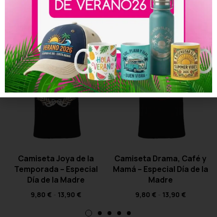
Productos relacionados
Camiseta Joya de la
Camiseta Drama, Café y
Temporada – Especial
Mamá – Especial Día de la
Día de la Madre
Madre
9,80
€
-
13,90
€
9,80
€
-
13,90
€