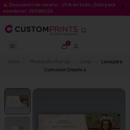
Descuento de verano: -25% en todo. ¡Sólo para
miembros! VERANO26
0
Inicio
Photocall y Roll Up
Lona
Lona para
Comunión Diseño 4