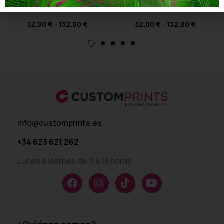
Diseño 2
Diseño 3
32,00
€
-
132,00
€
32,00
€
-
132,00
€
info@customprints.es
+34 623 621 262
Lunes a viernes de 9 a 18 horas