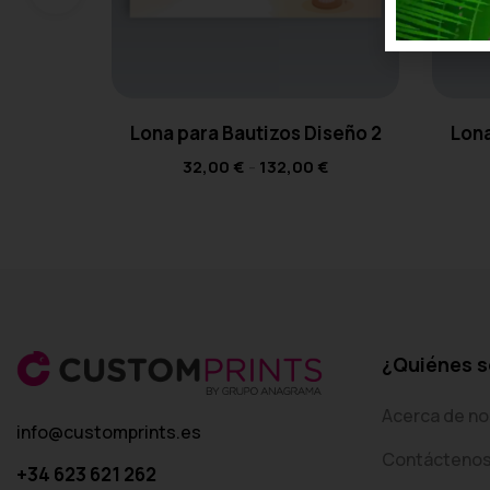
Lona para Bautizos Diseño 2
Lona
32,00
€
-
132,00
€
¿Quiénes 
Acerca de no
info@customprints.es
Contácteno
+34 623 621 262