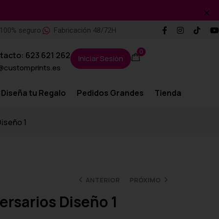
100% seguro
Fabricación 48/72H
0
tacto: 623 621 262
Iniciar Sesión
@customprints.es
Diseña tu Regalo
Pedidos Grandes
Tienda
Diseño 1
ANTERIOR
PRÓXIMO
ersarios Diseño 1