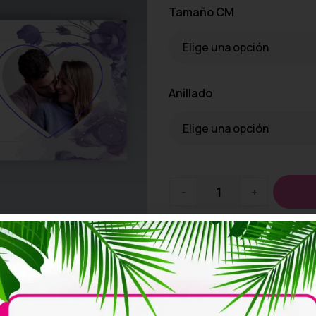
Tamaño CM
Anillado
-
+
Añadir a la lista de de