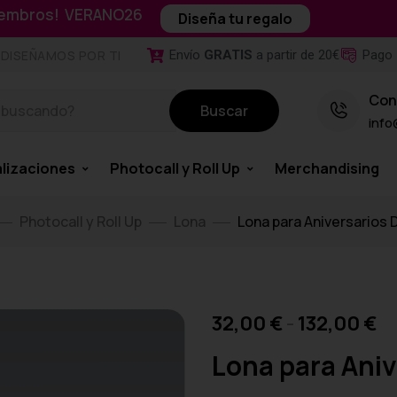
miembros! VERANO26
Diseña tu regalo
Envío
GRATIS
a partir de 20€
Pago 
DISEÑAMOS POR TI
Con
Buscar
info
lizaciones
Photocall y Roll Up
Merchandising
Photocall y Roll Up
Lona
Lona para Aniversarios 
32,00
€
-
132,00
€
Lona para Aniv