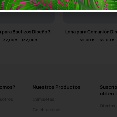
 para Bautizos Diseño 3
Lona para Comunión Di
32,00
€
-
132,00
€
32,00
€
-
132,00
€
somos?
Nuestros Productos
Suscríb
obtén 
sotros
Camisetas
Ofertas,
s
Celebraciones