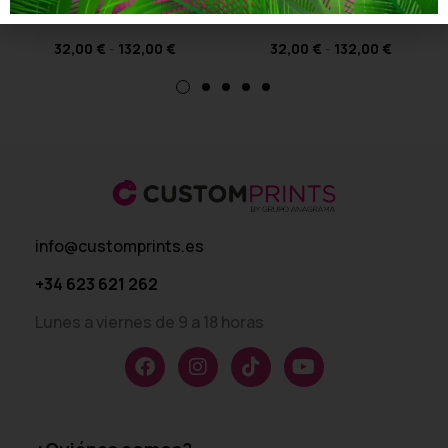
Diseño 2
Diseño 4
32,00
€
-
132,00
€
32,00
€
-
132,00
€
info@customprints.es
+34 623 621 262
Lunes a viernes de 9 a 18 horas