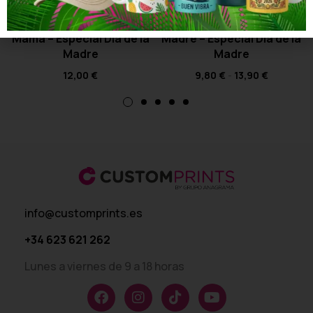
Camiseta Drama, Café y
Camiseta Yo Soy Tu
Mamá – Especial Día de la
Madre – Especial Día de la
Madre
Madre
12,00
€
9,80
€
-
13,90
€
info@customprints.es
+34 623 621 262
Lunes a viernes de 9 a 18 horas