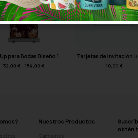
 Up para Bodas Diseño 1
Tarjetas de Invitación 
32,00
€
-
154,00
€
10,00
€
somos?
Nuestros Productos
Suscríb
obtén 
sotros
Camisetas