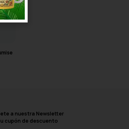
Lumise
ete a nuestra Newsletter
tu cupón de descuento