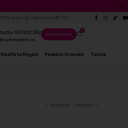
100% seguro
Fabricación 48/72H
0
tacto: 623 621 262
Iniciar Sesión
@customprints.es
Diseña tu Regalo
Pedidos Grandes
Tienda
ANTERIOR
PRÓXIMO