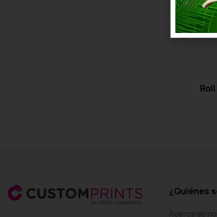
Roll
¿Quiénes 
Acerca de no