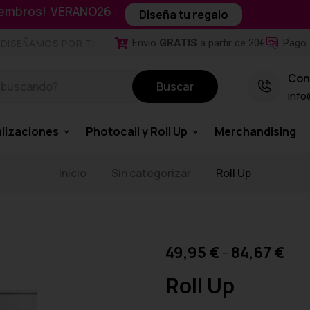
miembros! VERANO26
Diseña tu regalo
Envío
GRATIS
a partir de 20€
Pago 
DISEÑAMOS POR TI
Con
Buscar
info
lizaciones
Photocall y Roll Up
Merchandising
Inicio
Sin categorizar
Roll Up
49,95
€
-
84,67
€
Roll Up