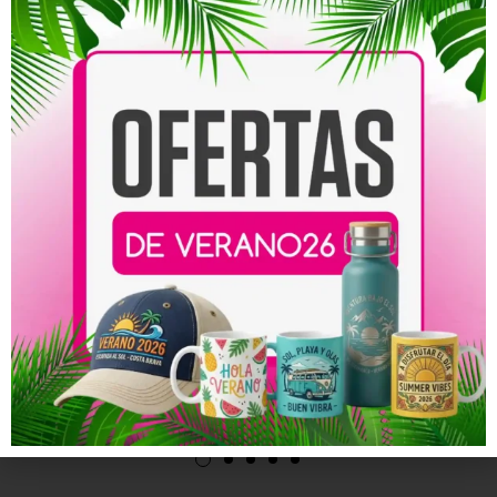
Productos relacionados
Tarjeta de Invitación
Tarjeta de Invitación
Vertical a Boda de Oro 2
Cuadrada a Boda 2 – 14.8
x 14.8 cm
58,00
€
-
114,00
€
69,00
€
-
118,00
€