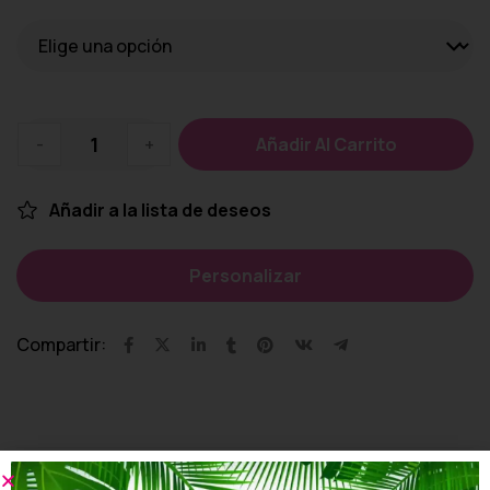
-
+
Añadir Al Carrito
Añadir a la lista de deseos
Personalizar
Compartir: