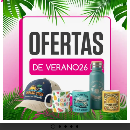
Productos relacionados
Tarjeta de Invitación
Tarjeta de Invitación
Horizontal a Boda de Oro
Vertical a Boda de Oro 1
4
58,00
€
-
114,00
€
58,00
€
-
114,00
€