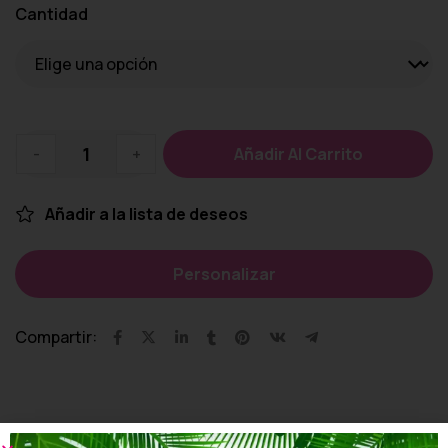
Cantidad
-
+
Añadir Al Carrito
Añadir a la lista de deseos
Personalizar
Compartir: