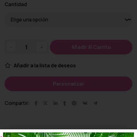
Cantidad
-
+
Añadir Al Carrito
Añadir a la lista de deseos
Personalizar
Compartir: