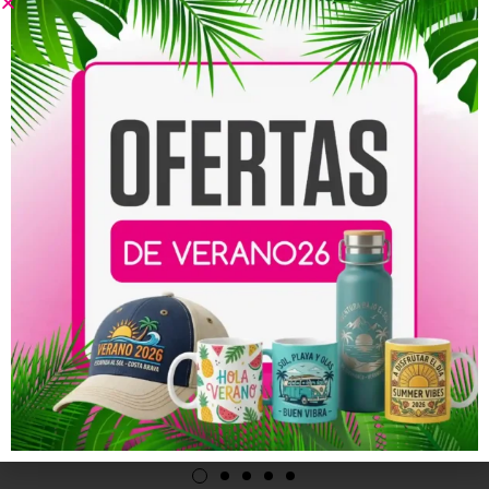
Productos relacionados
Tarjeta de Invitación
Tarjeta de Invitación
Cuadrada a Comunión 3
Cuadrada a Comunión 1 –
– 14.8 x 14.8 cm
14.8 x 14.8 cm
69,00
€
-
118,00
€
69,00
€
-
118,00
€