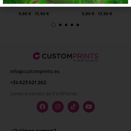
Especial Día de la Madre
Día de la Madre
9,80
€
-
13,90
€
9,80
€
-
13,90
€
info@customprints.es
+34 623 621 262
Lunes a viernes de 9 a 18 horas
¿Quiénes somos?