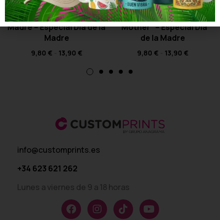
Camiseta Yo Soy Tu
Camiseta La Verdadera
Madre – Especial Día de la
“Mother” – Especial Día
Madre
de la Madre
9,80
€
-
13,90
€
9,80
€
-
13,90
€
info@customprints.es
+34 623 621 262
Lunes a viernes de 9 a 18 horas