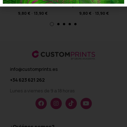
Madre
Especial Día de la Madre
9,80
€
-
13,90
€
9,80
€
-
13,90
€
info@customprints.es
+34 623 621 262
Lunes a viernes de 9 a 18 horas
¿Quiénes somos?