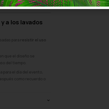
antendrá su aspecto original
 y a los lavados
nsadas para
resistir el uso
en que el diseño se
aso del tiempo.
 para el día del evento,
 después como recuerdo o