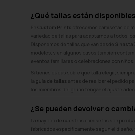
¿Qué tallas están disponible
En
Custom Prints
ofrecemos camisetas de ma
variedad de tallas para adaptarnos a todos lo
Disponemos de tallas que van desde
S hasta
modelos, y en algunos casos también conta
eventos familiares o celebraciones con niños.
Si tienes dudas sobre qué talla elegir, siem
la
guía de tallas
antes de realizar el pedido p
los miembros del grupo tengan el ajuste ade
¿Se pueden devolver o cambi
La mayoría de nuestras camisetas son
produ
fabricados específicamente según el diseño, 