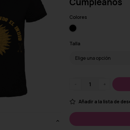
Cumpleaños
Colores
Talla
-
+
Añadir a la lista de de