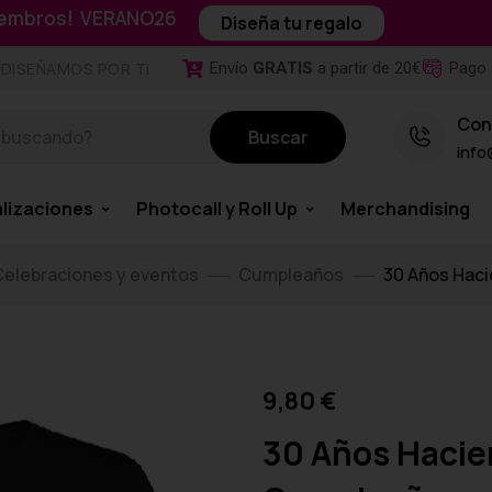
miembros! VERANO26
Diseña tu regalo
Envío
GRATIS
a partir de 20€
Pago 
DISEÑAMOS POR TI
Con
Buscar
info
lizaciones
Photocall y Roll Up
Merchandising
elebraciones y eventos
Cumpleaños
30 Años Haci
9,80
€
30 Años Hacien