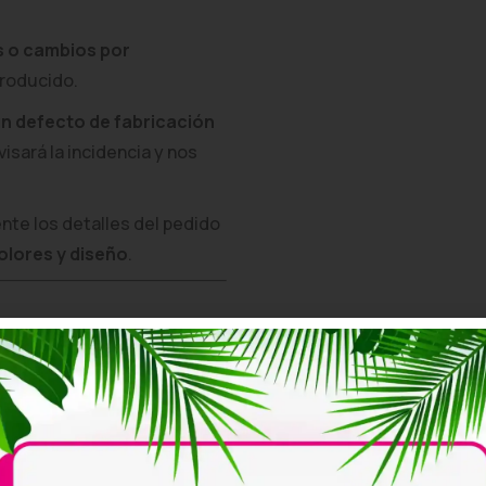
s o cambios por
producido.
n defecto de fabricación
visará la incidencia y nos
e los detalles del pedido
colores y diseño
.
ints
están fabricadas
e las hace cómodas,
 para eventos.
rendas personalizadas