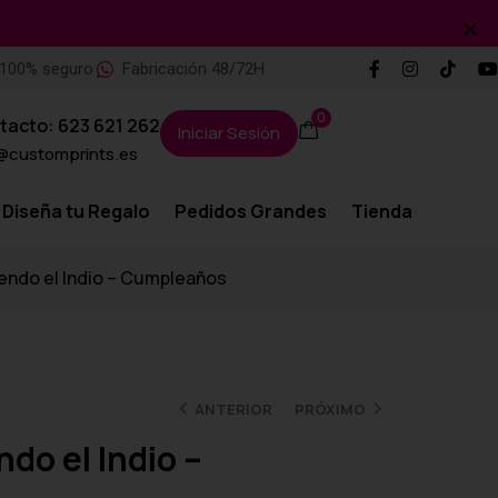
100% seguro
Fabricación 48/72H
0
tacto: 623 621 262
Iniciar Sesión
@customprints.es
Diseña tu Regalo
Pedidos Grandes
Tienda
endo el Indio – Cumpleaños
ANTERIOR
PRÓXIMO
do el Indio –