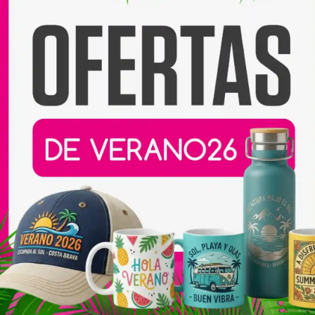
e impresión y una
 bien su forma con el uso.
 colores?
as de cuidado,
los colores
do durante mucho tiempo
.
zada recomendamos:
vos
ño