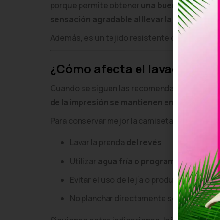
porque permite obtener
una buena calidad d
sensación agradable al llevar la camiseta
.
Además, es un tejido resistente que mantiene
¿Cómo afecta el lavado a los
Cuando se siguen las recomendaciones básic
de la impresión se mantienen en buen esta
Para conservar mejor la camiseta personali
Lavar la prenda
del revés
Utilizar
agua fría o programas suaves
Evitar el uso de lejía o productos agresi
No planchar directamente sobre el dise