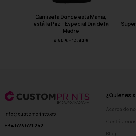
Camiseta Donde está Mamá,
está la Paz – Especial Día de la
Super
Madre
9,80
€
-
13,90
€
¿Quiénes 
Acerca de no
info@customprints.es
Contácteno
+34 623 621 262
Blog