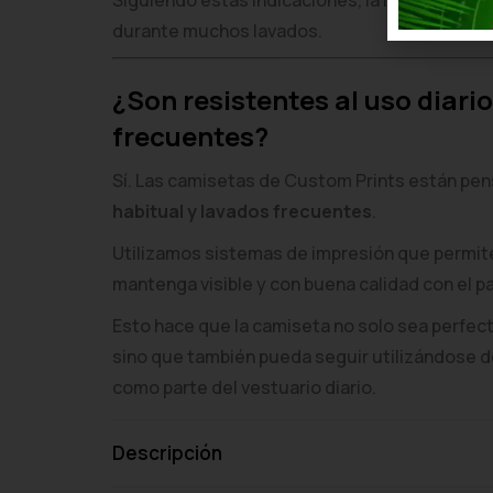
Siguiendo estas indicaciones, la impresión m
durante muchos lavados.
¿Son resistentes al uso diario
frecuentes?
Sí. Las camisetas de Custom Prints están pe
habitual y lavados frecuentes
.
Utilizamos sistemas de impresión que permit
mantenga visible y con buena calidad con el p
Esto hace que la camiseta no solo sea perfecta
sino que también pueda seguir utilizándose
como parte del vestuario diario.
Descripción