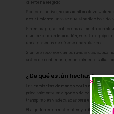
cliente ha elegido.
Por este motivo,
no se admiten devolucione
desistimiento
una vez que el pedido ha sido 
Sin embargo, si recibes una camiseta con
algú
o un error en la impresión
, nuestro equipo re
encargaremos de ofrecer una solución.
Siempre recomendamos revisar cuidadosament
antes de confirmarlo, especialmente
tallas, 
¿De qué están hechas?
Las
camisetas de manga corta de Custom Pr
principalmente en
algodón de calidad
, lo qu
transpirables y adecuadas para el uso diario o
El algodón es un material muy utilizado en p