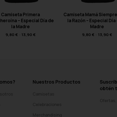
Camiseta Primera
Camiseta Mamá Siempre
heroína – Especial Día de
la Razón – Especial Día 
la Madre
Madre
9,80
€
-
13,90
€
9,80
€
-
13,90
€
somos?
Nuestros Productos
Suscríb
obtén 
sotros
Camisetas
Ofertas,
s
Celebraciones
Merchandising