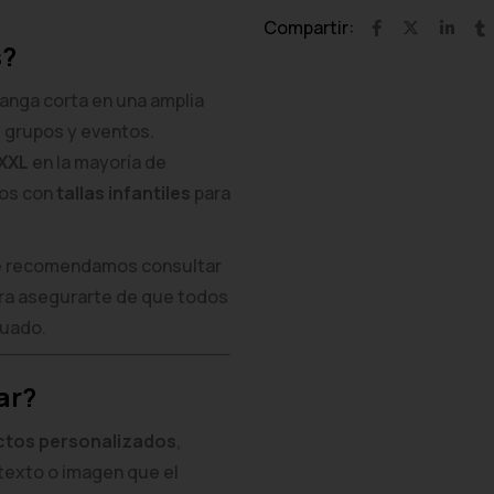
Compartir:
s?
nga corta en una amplia
s grupos y eventos.
 XXL
en la mayoría de
mos con
tallas infantiles
para
pre recomendamos consultar
ara asegurarte de que todos
cuado.
ar?
ctos personalizados
,
texto o imagen que el