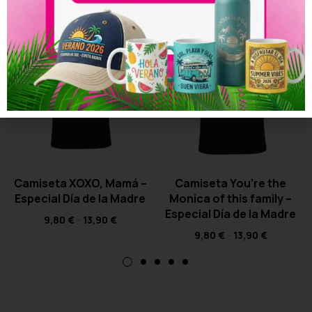
Camiseta XOXO, Mamá –
Camiseta You’re the
Especial Día de la Madre
Monica of this family –
Especial Día de la Madre
9,80
€
-
13,90
€
9,80
€
-
13,90
€