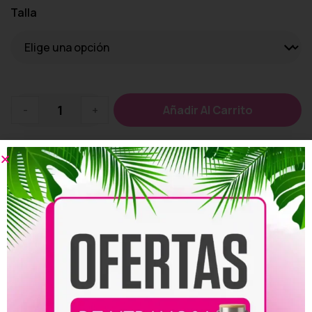
Talla
-
+
Añadir Al Carrito
Añadir a la lista de deseos
Personalizar
Compartir: