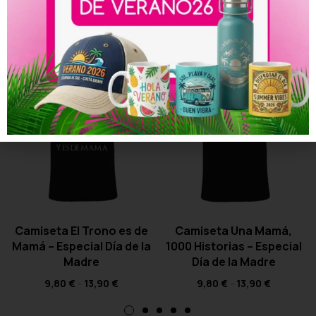
Productos relacionados
Camiseta El Trono es de
Camiseta Una Mamá,
Mamá – Especial Día de la
1000 Historias – Especial
Madre
Día de la Madre
9,80
€
-
13,90
€
9,80
€
-
13,90
€