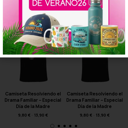
Productos relacionados
Camiseta Resolviendo el
Camiseta Resolviendo el
Drama Familiar – Especial
Drama Familiar – Especial
Día de la Madre
Día de la Madre
9,80
€
-
13,90
€
9,80
€
-
13,90
€