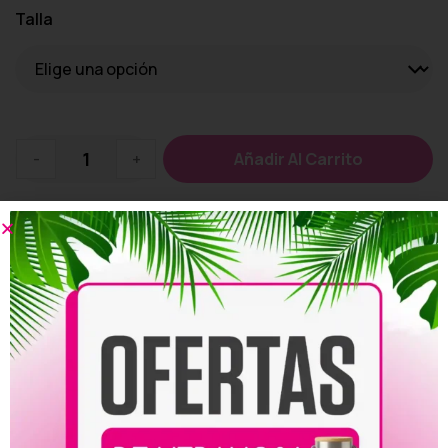
Talla
-
+
Añadir Al Carrito
Añadir a la lista de deseos
Personalizar
Compartir: