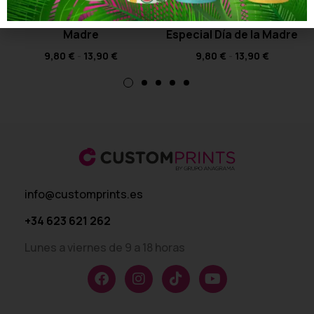
Camiseta El Trono es de
Camiseta You’re the
Mamá – Especial Día de la
Monica of this family –
Madre
Especial Día de la Madre
9,80
€
-
13,90
€
9,80
€
-
13,90
€
info@customprints.es
+34 623 621 262
Lunes a viernes de 9 a 18 horas