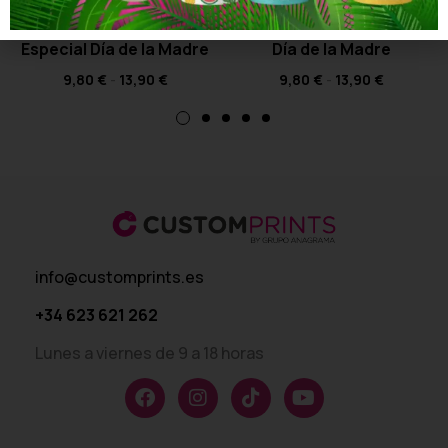
Camiseta You’re the
Camiseta Una Mamá,
Monica of this family –
1000 Historias – Especial
Especial Día de la Madre
Día de la Madre
9,80
€
-
13,90
€
9,80
€
-
13,90
€
info@customprints.es
+34 623 621 262
Lunes a viernes de 9 a 18 horas