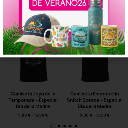
Productos relacionados
Camiseta Joya de la
Camiseta Encontré la
Temporada – Especial
Snitch Dorada – Especial
Día de la Madre
Día de la Madre
9,80
€
-
13,90
€
9,80
€
-
13,90
€