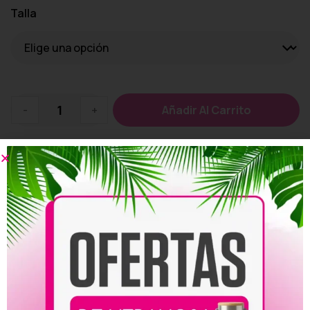
Talla
-
+
Añadir Al Carrito
Añadir a la lista de deseos
Personalizar
Compartir: