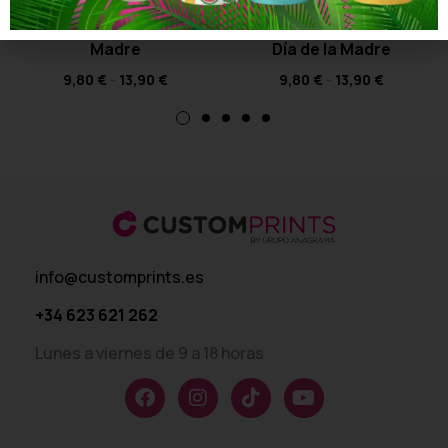
Camiseta Yo Soy Tu
Camiseta Joya de la
Madre – Especial Día de la
Temporada – Especial
Madre
Día de la Madre
9,80
€
-
13,90
€
9,80
€
-
13,90
€
info@customprints.es
+34 623 621 262
Lunes a viernes de 9 a 18 horas