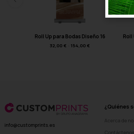
Roll Up para Bodas Diseño 16
Roll
32,00
€
-
154,00
€
¿Quiénes 
Acerca de no
info@customprints.es
Contácteno