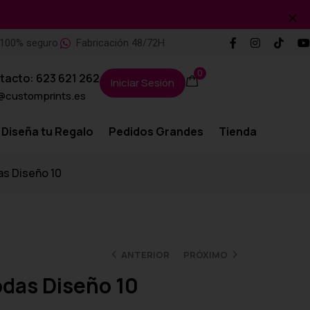
100% seguro
Fabricación 48/72H
0
tacto: 623 621 262
Iniciar Sesión
@customprints.es
Diseña tu Regalo
Pedidos Grandes
Tienda
as Diseño 10
ANTERIOR
PRÓXIMO
odas Diseño 10