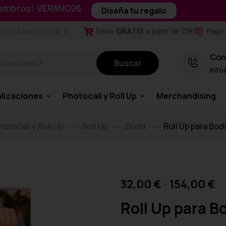
miembros! VERANO26
Diseña tu regalo
Envío
GRATIS
a partir de 20€
Pago 
DISEÑAMOS POR TI
Con
Buscar
info
lizaciones
Photocall y Roll Up
Merchandising
hotocall y Roll Up
Roll Up
Boda
Roll Up para Bod
32,00
€
-
154,00
€
Roll Up para B