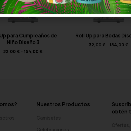
 Up para Cumpleaños de
Roll Up para Bodas Dis
Niño Diseño 3
32,00
€
-
154,00
€
32,00
€
-
154,00
€
somos?
Nuestros Productos
Suscríb
obtén 
sotros
Camisetas
Ofertas,
s
Celebraciones