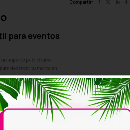
Compartir:
do
til para eventos
un soporte publicitario
l para destacar tu marca en
 enrollable
, lo que permite
e la gráfica cuando no se
scan una solución