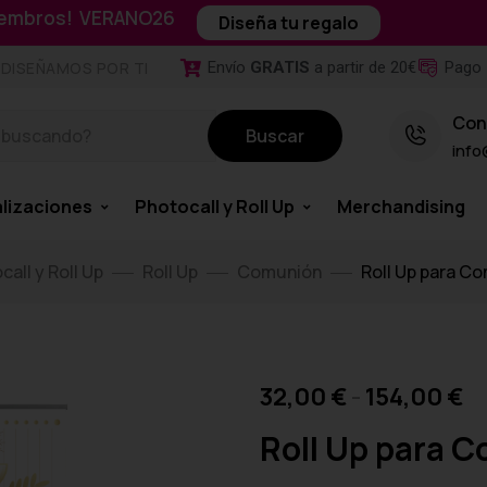
miembros! VERANO26
Diseña tu regalo
Envío
GRATIS
a partir de 20€
Pago 
DISEÑAMOS POR TI
Con
Buscar
info
lizaciones
Photocall y Roll Up
Merchandising
call y Roll Up
Roll Up
Comunión
Roll Up para C
32,00
€
-
154,00
€
Roll Up para 