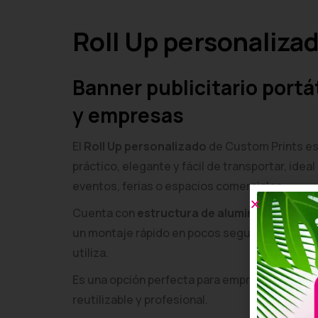
Roll Up personaliza
Banner publicitario portá
y empresas
El
Roll Up personalizado
de Custom Prints es 
práctico, elegante y fácil de transportar, idea
eventos, ferias o espacios comerciales.
Cuenta con
estructura de aluminio y sistema
un montaje rápido en pocos segundos y proteg
utiliza.
Es una opción perfecta para empresas que bu
reutilizable y profesional.