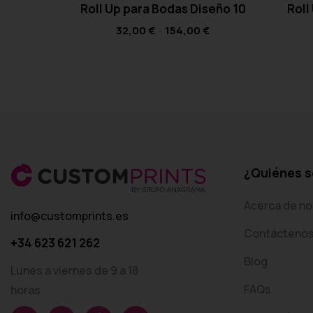
Roll Up para Bodas Diseño 10
Roll
32,00
€
-
154,00
€
¿Quiénes 
Acerca de no
info@customprints.es
Contácteno
+34 623 621 262
Blog
Lunes a viernes de 9 a 18
FAQs
horas