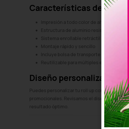
Características del roll u
Impresión a todo color de alta calidad
Estructura de aluminio resistente
Sistema enrollable retráctil
Montaje rápido y sencillo
Incluye bolsa de transporte
Reutilizable para múltiples eventos
Diseño personalizable
Puedes personalizar tu roll up con logotipo,
promocionales. Revisamos el diseño antes de 
resultado óptimo.