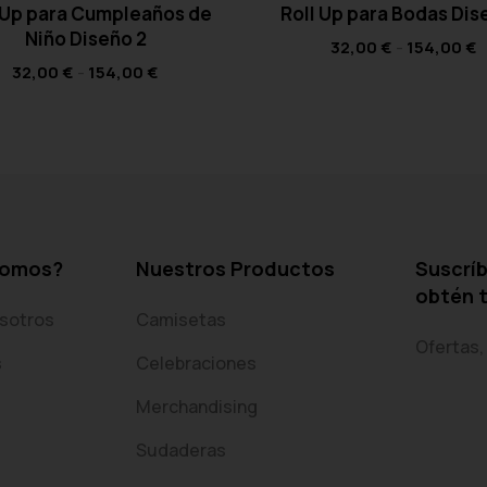
 Up para Cumpleaños de
Roll Up para Bodas Dis
Niño Diseño 2
32,00
€
-
154,00
€
32,00
€
-
154,00
€
somos?
Nuestros Productos
Suscríb
obtén 
sotros
Camisetas
Ofertas,
s
Celebraciones
Merchandising
Sudaderas