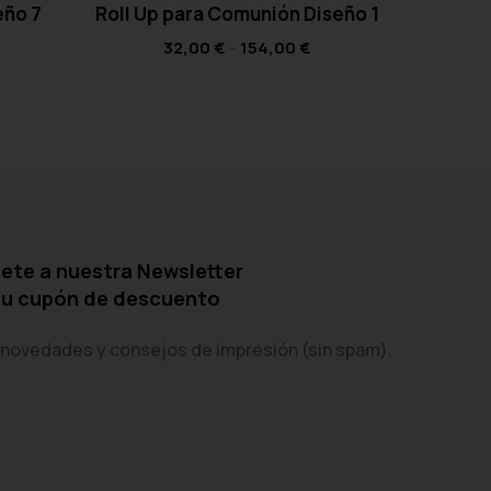
eño 7
Roll Up para Comunión Diseño 1
Roll U
32,00
€
-
154,00
€
ete a nuestra Newsletter
tu cupón de descuento
 novedades y consejos de impresión (sin spam).