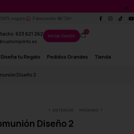
100% seguro
Fabricación 48/72H
0
tacto: 623 621 262
Iniciar Sesión
@customprints.es
Diseña tu Regalo
Pedidos Grandes
Tienda
omunión Diseño 2
ANTERIOR
PRÓXIMO
Comunión Diseño 2