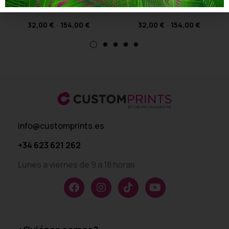
Diseño 4
de Niño Diseño 3
32,00
€
-
154,00
€
32,00
€
-
154,00
€
info@customprints.es
+34 623 621 262
Lunes a viernes de 9 a 18 horas