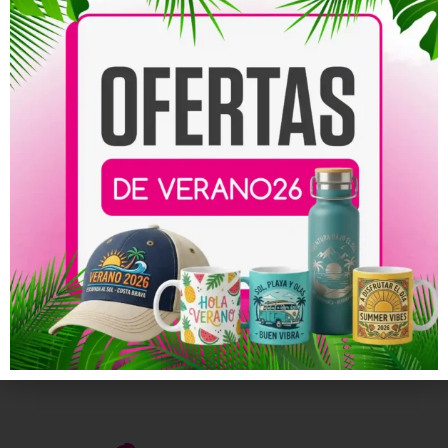
Tarjeta de Invitación
Tarjeta de Invitación
Horizontal a Comunión 1
Horizontal a Comunión 2
58,00
€
-
114,00
€
58,00
€
-
114,00
€