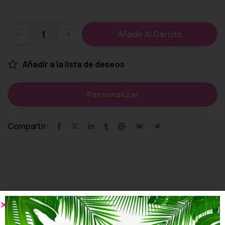
-
+
Añadir Al Carrito
Añadir a la lista de deseos
Personalizar
Compartir:
Productos relacionados