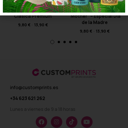
Camiseta Día de la Madre
Camiseta La Verdadera
Clásica Premium
“Mother” – Especial Día
de la Madre
9,80
€
-
13,90
€
9,80
€
-
13,90
€
info@customprints.es
+34 623 621 262
Lunes a viernes de 9 a 18 horas