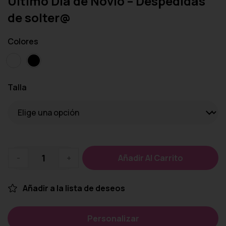
Último Día de Novio – Despedidas
de solter@
Colores
Talla
-
+
Añadir Al Carrito
Añadir a la lista de deseos
Personalizar