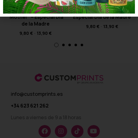
Camiseta La Verdadera
Camiseta XOXO, Mamá –
“Mother” – Especial Día
Especial Día de la Madre
de la Madre
9,80
€
-
13,90
€
9,80
€
-
13,90
€
info@customprints.es
+34 623 621 262
Lunes a viernes de 9 a 18 horas