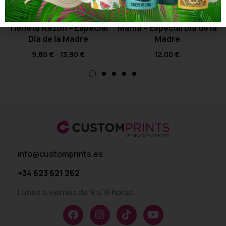
Camiseta Mamá Siempre
Camiseta Drama, Café y
Tiene la Razón – Especial
Mamá – Especial Día de la
Día de la Madre
Madre
9,80
€
-
13,90
€
12,00
€
info@customprints.es
+34 623 621 262
Lunes a viernes de 9 a 18 horas