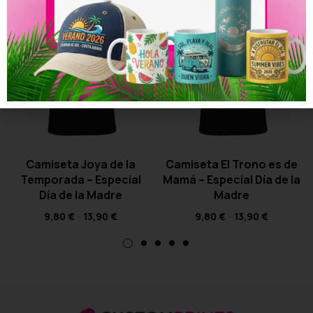
Camiseta Joya de la
Camiseta El Trono es de
Temporada – Especial
Mamá – Especial Día de la
Día de la Madre
Madre
9,80
€
-
13,90
€
9,80
€
-
13,90
€