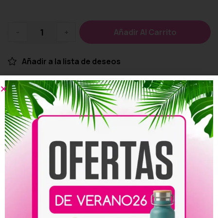
-
+
Añadir Al Carrito
Añadir a la lista de deseos
Personalizar
Compartir:
Productos relacionados