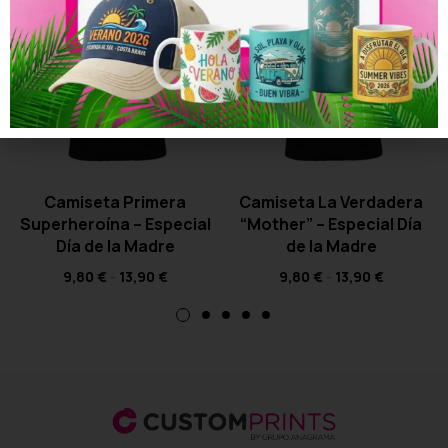
Camiseta Primera
Camiseta La Verdadera
Superheroína – Especial
“Mother” – Especial Día
Día de la Madre
de la Madre
9,80
€
-
13,90
€
9,80
€
-
13,90
€