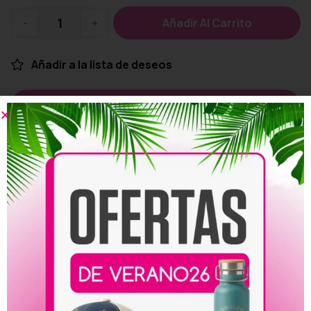
-
+
Añadir Al Carrito
Añadir a la lista de deseos
Personalizar
Compartir:
Productos relacionados