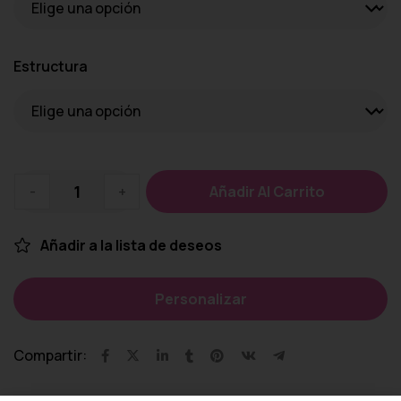
Estructura
-
+
Añadir Al Carrito
Añadir a la lista de deseos
Personalizar
Compartir: