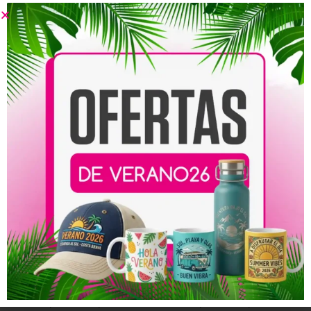
Productos relacionados
Roll Up para Bodas
Roll Up para Comunión
Diseño 8
Diseño 1
32,00
€
-
154,00
€
32,00
€
-
154,00
€