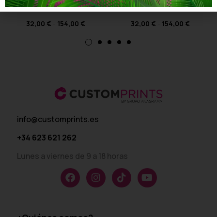
Diseño 13
Diseño 4
32,00
€
-
154,00
€
32,00
€
-
154,00
€
info@customprints.es
+34 623 621 262
Lunes a viernes de 9 a 18 horas