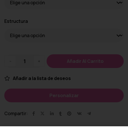
Estructura
-
+
Añadir Al Carrito
Añadir a la lista de deseos
Personalizar
Compartir: