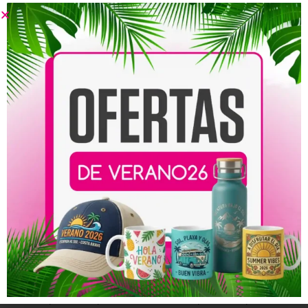
Productos relacionados
Roll Up para Bautizos
Roll Up para Bodas
Diseño 1
Diseño 9
32,00
€
-
154,00
€
32,00
€
-
154,00
€