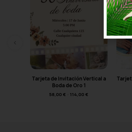
Tarjeta de Invitación Vertical a
Tarjet
Boda de Oro 1
58,00
€
-
114,00
€