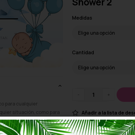
Shower 2
Medidas
Cantidad
-
+
co para cualquier
quier situación, como para
Añadir a la lista de de
otros. Este tipo de
 caras, con una cartulina