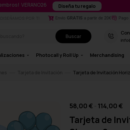
miembros! VERANO26
Diseña tu regalo
Envío
GRATIS
a partir de 20€
Pago 
DISEÑAMOS POR TI
Con
Buscar
info
lizaciones
Photocall y Roll Up
Merchandising
nes
Tarjeta de Invitación
Tarjeta de Invitación Hori
58,00
€
-
114,00
€
Tarjeta de Inv