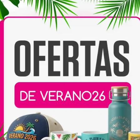
l rigidez, y además puede
e confiere una terminación
Compartir:
eta sin duda, la mejor
 diseños que tenemos pre
en, subir tu propio diseño
Productos relacionados