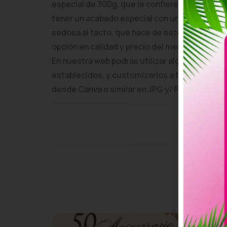
especial de 300g, que le confiere una especia
tener un acabado especial con un barniz que l
sedosa al tacto, que hace de este tipo de tarj
opción en calidad y precio del mercado.
En nuestra web podrás utilizar alguno de los
establecidos, y customizarlos a tu gusto, o bi
desde Canva o similar en JPG y/ PDF.