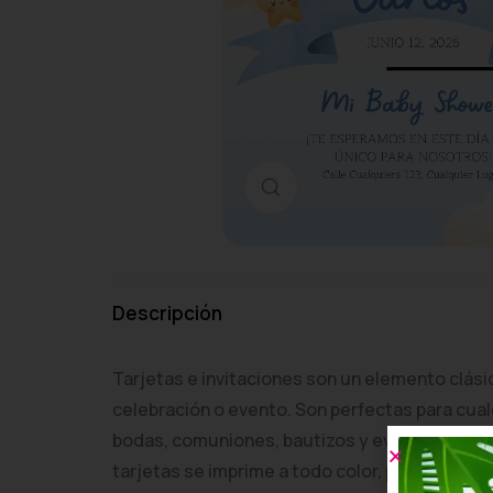
Haga clic para ampliar
Descripción
Tarjetas e invitaciones son un elemento clási
celebración o evento. Son perfectas para cual
bodas, comuniones, bautizos y eventos, entre 
tarjetas se imprime a todo color, por uno a dos