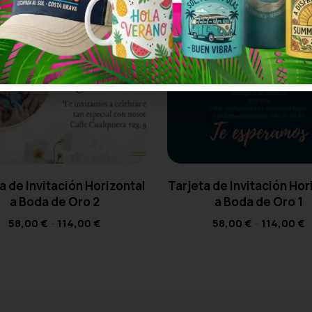
a de Invitación Horizontal
Tarjeta de Invitación Hor
a Boda de Oro 2
a Boda de Oro 1
58,00
€
-
114,00
€
58,00
€
-
114,00
€