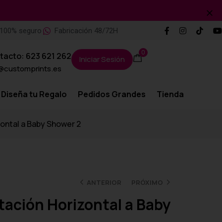
100% seguro
Fabricación 48/72H
0
tacto: 623 621 262
Iniciar Sesión
@customprints.es
Diseña tu Regalo
Pedidos Grandes
Tienda
zontal a Baby Shower 2
ANTERIOR
PRÓXIMO
itación Horizontal a Baby