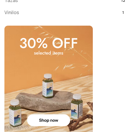
Tazas
12
Vinilos
1