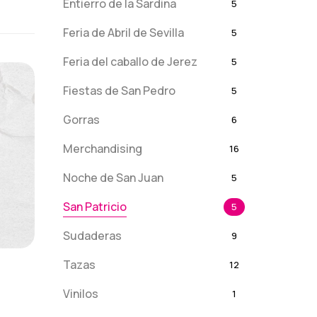
Entierro de la Sardina
5
Feria de Abril de Sevilla
5
Feria del caballo de Jerez
5
Fiestas de San Pedro
5
Gorras
6
Merchandising
16
Noche de San Juan
5
San Patricio
5
Sudaderas
9
Tazas
12
Vinilos
1