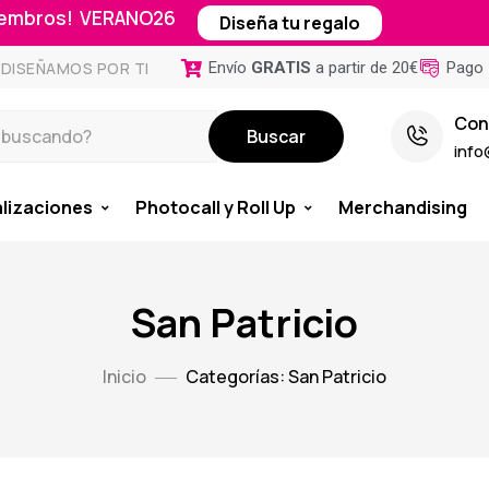
miembros! VERANO26
Diseña tu regalo
Envío
GRATIS
a partir de 20€
Pago 
DISEÑAMOS POR TI
Con
Buscar
info
lizaciones
Photocall y Roll Up
Merchandising
San Patricio
Inicio
Categorías: San Patricio