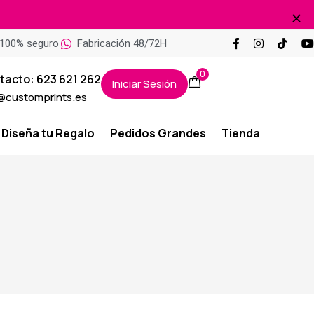
100% seguro
Fabricación 48/72H
0
tacto: 623 621 262
Iniciar Sesión
@customprints.es
Diseña tu Regalo
Pedidos Grandes
Tienda