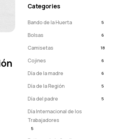
Categories
Bando de la Huerta
5
Bolsas
6
Camisetas
18
ión
Cojines
6
Día de la madre
6
Día de la Región
5
Día del padre
5
Día Internacional de los
Trabajadores
5