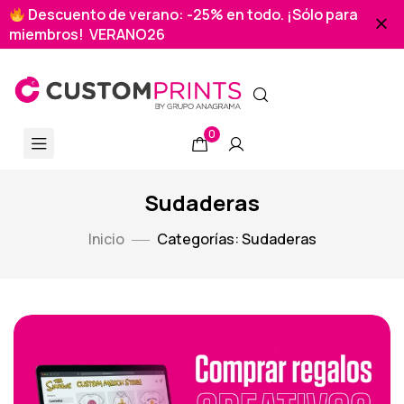
Descuento de verano: -25% en todo. ¡Sólo para
miembros! VERANO26
0
Sudaderas
Inicio
Categorías: Sudaderas