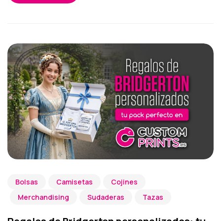
Bolsas
Camisetas
Cojines
Merchandising
Sudaderas
Tazas