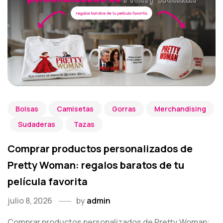
Bolsas
Camisetas
Gorras
Merchandising
Sudaderas
Tazas
Comprar productos personalizados de
Pretty Woman: regalos baratos de tu
película favorita
julio 8, 2026
by
admin
Comprar productos personalizados de Pretty Woman: