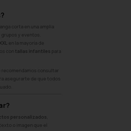
s?
nga corta en una amplia
s grupos y eventos.
 XXL
en la mayoría de
mos con
tallas infantiles
para
pre recomendamos consultar
ara asegurarte de que todos
cuado.
ar?
ctos personalizados
,
texto o imagen que el