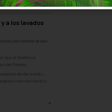
antendrá su aspecto original
 y a los lavados
nsadas para
resistir el uso
en que el diseño se
aso del tiempo.
 para el día del evento,
 después como recuerdo o