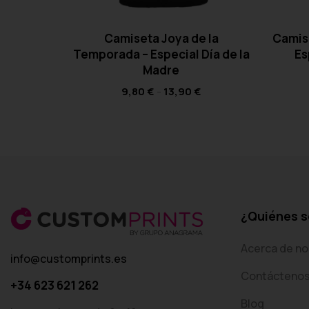
Camiseta Joya de la
Camis
Temporada – Especial Día de la
Es
Madre
9,80
€
-
13,90
€
¿Quiénes 
Acerca de no
info@customprints.es
Contácteno
+34 623 621 262
Blog