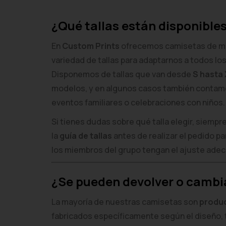
¿Qué tallas están disponible
En
Custom Prints
ofrecemos camisetas de ma
variedad de tallas para adaptarnos a todos lo
Disponemos de tallas que van desde
S hasta
modelos, y en algunos casos también conta
eventos familiares o celebraciones con niños.
Si tienes dudas sobre qué talla elegir, siem
la
guía de tallas
antes de realizar el pedido p
los miembros del grupo tengan el ajuste ade
¿Se pueden devolver o cambi
La mayoría de nuestras camisetas son
produ
fabricados específicamente según el diseño, 