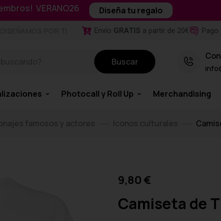
miembros! VERANO26
Diseña tu regalo
Envío
GRATIS
a partir de 20€
Pago 
DISEÑAMOS POR TI
Con
Buscar
info
lizaciones
Photocall y Roll Up
Merchandising
onajes famosos y actores
Iconos culturales
Camise
9,80
€
Camiseta de T