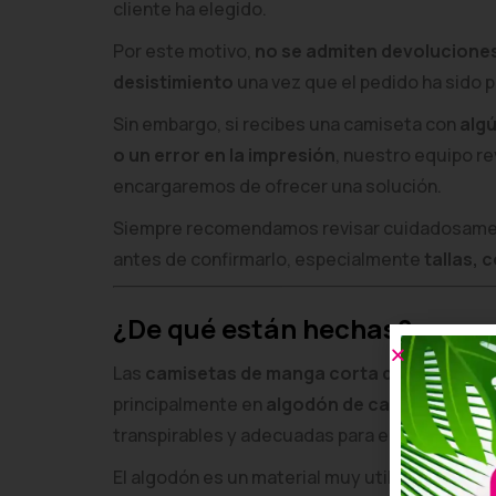
cliente ha elegido.
Por este motivo,
no se admiten devolucione
desistimiento
una vez que el pedido ha sido 
Sin embargo, si recibes una camiseta con
algú
o un error en la impresión
, nuestro equipo re
encargaremos de ofrecer una solución.
Siempre recomendamos revisar cuidadosament
antes de confirmarlo, especialmente
tallas, 
¿De qué están hechas?
Las
camisetas de manga corta de Custom Pr
principalmente en
algodón de calidad
, lo qu
transpirables y adecuadas para el uso diario o
El algodón es un material muy utilizado en p