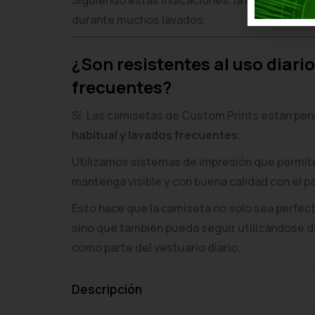
Siguiendo estas indicaciones, la impresión m
durante muchos lavados.
¿Son resistentes al uso diario
frecuentes?
Sí. Las camisetas de Custom Prints están pe
habitual y lavados frecuentes
.
Utilizamos sistemas de impresión que permit
mantenga visible y con buena calidad con el p
Esto hace que la camiseta no solo sea perfecta
sino que también pueda seguir utilizándose
como parte del vestuario diario.
Descripción