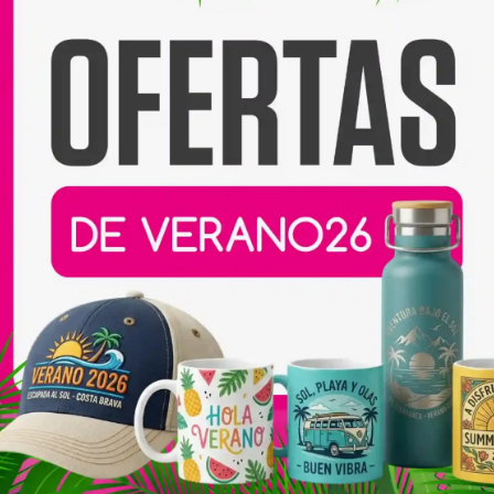
e impresión y una
 bien su forma con el uso.
 colores?
as de cuidado,
los colores
do durante mucho tiempo
.
zada recomendamos:
vos
ño