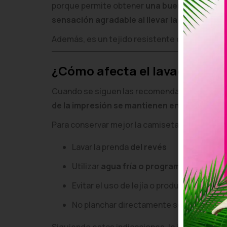
porque permite obtener
una buena calidad d
sensación agradable al llevar la camiseta
.
Además, es un tejido resistente que mantiene
¿Cómo afecta el lavado a los
Cuando se siguen las recomendaciones básic
de la impresión se mantienen en buen esta
Para conservar mejor la camiseta personali
Lavar la prenda
del revés
Utilizar
agua fría o programas suaves
Evitar el uso de lejía o productos agresi
No planchar directamente sobre el dise