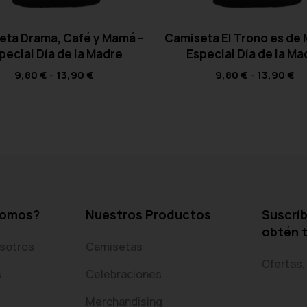
eta Drama, Café y Mamá –
Camiseta El Trono es de
pecial Día de la Madre
Especial Día de la Ma
9,80
€
-
13,90
€
9,80
€
-
13,90
€
somos?
Nuestros Productos
Suscríb
obtén 
sotros
Camisetas
Ofertas,
s
Celebraciones
Merchandising