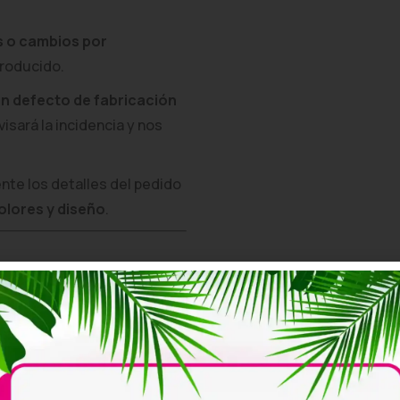
s o cambios por
producido.
n defecto de fabricación
visará la incidencia y nos
e los detalles del pedido
colores y diseño
.
ints
están fabricadas
e las hace cómodas,
 para eventos.
rendas personalizadas