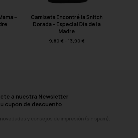
 Mamá –
Camiseta Encontré la Snitch
C
dre
Dorada – Especial Día de la
Superhe
Madre
9,80
€
-
13,90
€
ete a nuestra Newsletter
tu cupón de descuento
 novedades y consejos de impresión (sin spam).