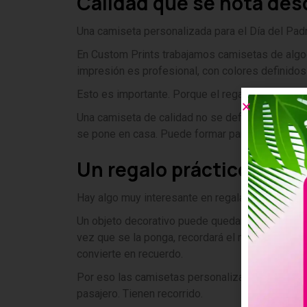
Calidad que se nota des
Una camiseta personalizada para el Día del Padre
En Custom Prints trabajamos camisetas de algod
impresión es profesional, con colores definidos 
Esto es importante. Porque el regalo no es solo
Una camiseta de calidad no se deforma, no pierd
se pone en casa. Puede formar parte de su ropa 
Un regalo práctico que se
Hay algo muy interesante en regalar camisetas p
Un objeto decorativo puede quedarse guardado. 
vez que se la ponga, recordará el momento en qu
convierte en recuerdo.
Por eso las camisetas personalizadas para el Dí
pasajero. Tienen recorrido.