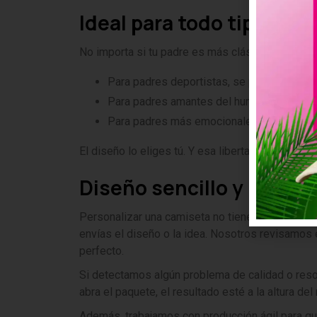
Ideal para todo tipo de 
No importa si tu padre es más clásico o más inf
Para padres deportistas, se puede diseñar 
Para padres amantes del humor, una frase 
Para padres más emocionales, un mensaje 
El diseño lo eliges tú. Y esa libertad es lo que 
Diseño sencillo y proce
Personalizar una camiseta no tiene por qué ser c
envías el diseño o la idea. Nosotros revisamos 
perfecto.
Si detectamos algún problema de calidad o res
abra el paquete, el resultado esté a la altura de
Además, trabajamos con producción ágil para qu