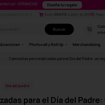
miembros! VERANO26
Diseña tu regalo
Envío
GRATIS
a partir de 20€
Pago 
DISEÑAMOS POR TI
Con
Buscar
info
lizaciones
Photocall y Roll Up
Merchandising
e
Camisetas personalizadas para el Día del Padre: un reg
Día del padre
adas para el Día del Padre: