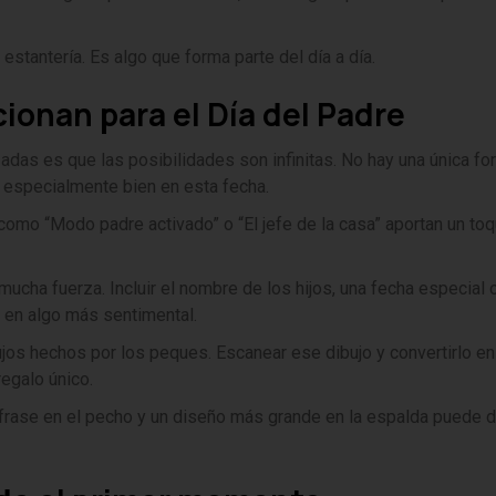
stantería. Es algo que forma parte del día a día.
ionan para el Día del Padre
adas es que las posibilidades son infinitas. No hay una única fo
n especialmente bien en esta fecha.
 como “Modo padre activado” o “El jefe de la casa” aportan un to
cha fuerza. Incluir el nombre de los hijos, una fecha especial 
a en algo más sentimental.
ujos hechos por los peques. Escanear ese dibujo y convertirlo en
regalo único.
 frase en el pecho y un diseño más grande en la espalda puede d