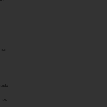
nsa.
uesta
remos