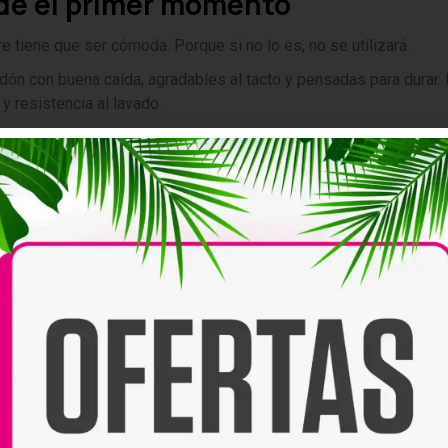
de el primer momento
 tiene que ser cómoda. Porque si no lo es, no se utilizará.
ón con buena caída, agradables al tacto y pensadas para durar. 
y resistencia al lavado.
 para ser usado ese día. Es para que pueda usarlo durante todo e
e intensidad en el diseño y no se convierte en una prenda que 
habitual.
 reutiliza
ersonalizadas: se reutilizan.
Pero una camiseta bien hecha se integra en el armario. Además,
e la recibió. Eso convierte la prenda en algo más que ropa. Se
a del Padre son una opción tan interesante. No son un detalle