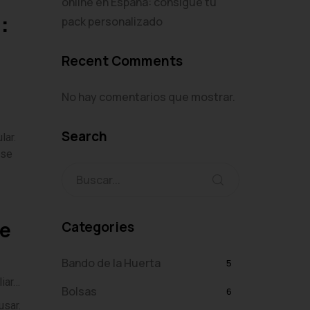
online en España: consigue tu
:
pack personalizado
Recent Comments
No hay comentarios que mostrar.
Search
lar.
 se
te
Categories
Bando de la Huerta
5
liar…
Bolsas
6
usar.