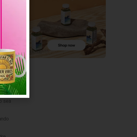
lo.
do sea
ando
dre