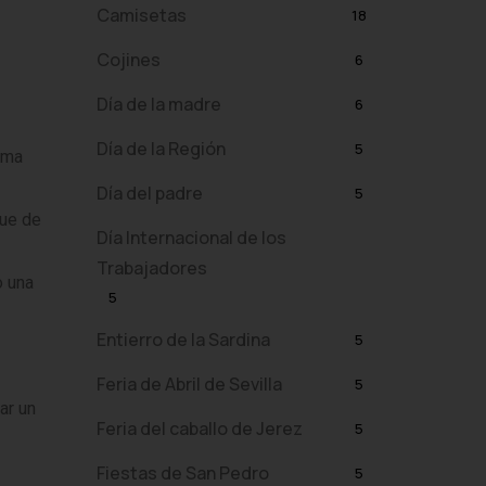
Camisetas
18
Cojines
6
Día de la madre
6
Día de la Región
5
rma
Día del padre
5
que de
Día Internacional de los
Trabajadores
o una
5
Entierro de la Sardina
5
Feria de Abril de Sevilla
5
ar un
Feria del caballo de Jerez
5
Fiestas de San Pedro
5