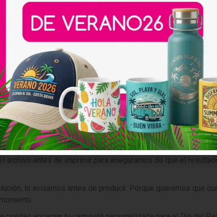
padres
ormal. Las camisetas personalizadas se adaptan a cualquier esti
algo relacionado con su afición.
divertida siempre funciona.
sencillo y directo puede ser lo más acertado.
hace que el regalo sea realmente diferente.
so sin complicaciones
omplicado. El proceso es claro: eliges modelo, talla, color y nos
el archivo antes de imprimir para asegurarnos de que el resulta
olución, lo avisamos antes de producir. Porque queremos que cu
l momento.
e puedas encargar tu camiseta personalizada para el Día del Pa