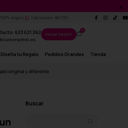
100% seguro
Fabricación 48/72H
0
tacto: 623 621 262
Iniciar Sesión
@customprints.es
Diseña tu Regalo
Pedidos Grandes
Tienda
alo original y diferente
Buscar
 un