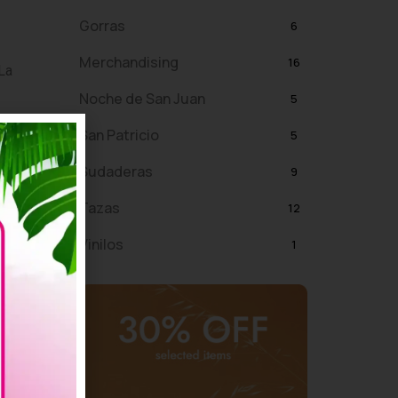
Gorras
6
Merchandising
16
La
Noche de San Juan
5
l año.
San Patricio
5
solo
Sudaderas
9
Tazas
12
Vinilos
1
 cada