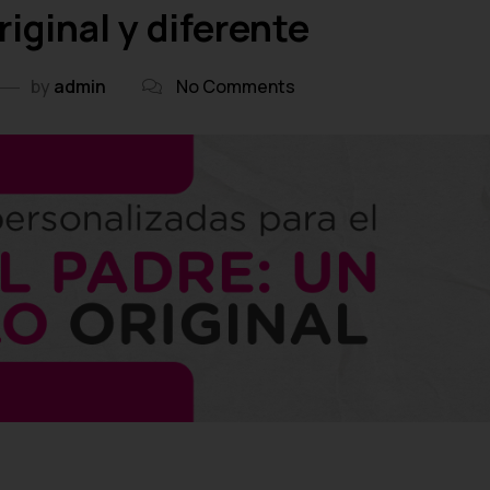
riginal y diferente
by
admin
No Comments