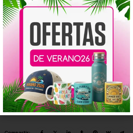
El Bando de la Huerta es tradición, fiesta y orgullo por la
cultura murciana. Cada detalle que forma parte de la
celebración contribuye a crear ese ambiente tan
característico.
Diseñar
una camiseta personalizada para el Bando
de la Huerta en Murcia
es una forma sencilla de
mantener ese espíritu y de crear un recuerdo que puede
acompañarte durante muchos años.
Cuando el diseño conecta con la fiesta y con la tradición,
la camiseta deja de ser solo ropa. Se convierte en parte
de la celebración.
¡Para diseñar tu camiseta, visita nuestra web!
https://customprints.es/
Compartir: