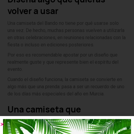
volver a usar
Una camiseta del Bando no tiene por qué usarse solo
una vez. De hecho, muchas personas vuelven a utilizarla
en otras celebraciones, en reuniones relacionadas con la
fiesta o incluso en ediciones posteriores.
Por eso es recomendable apostar por un diseño que
realmente guste y que represente bien el espíritu del
evento.
Cuando el diseño funciona, la camiseta se convierte en
algo más que una prenda: pasa a ser un recuerdo de uno
de los días más especiales del año en Murcia.
Una camiseta que
represente el espíritu del
Bando